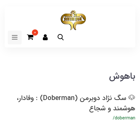
0
باهوش
🐶 سگ نژاد دوبرمن (Doberman) : وفادار،
هوشمند و شجاع
/doberman