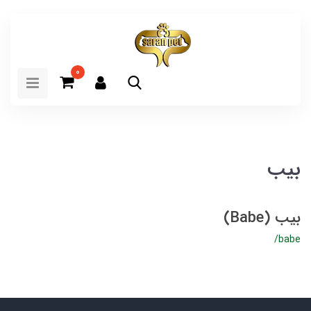
0
بیب
بیب (Babe)
/babe