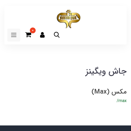
0
جاش ویگینز
مکس (Max)
/max