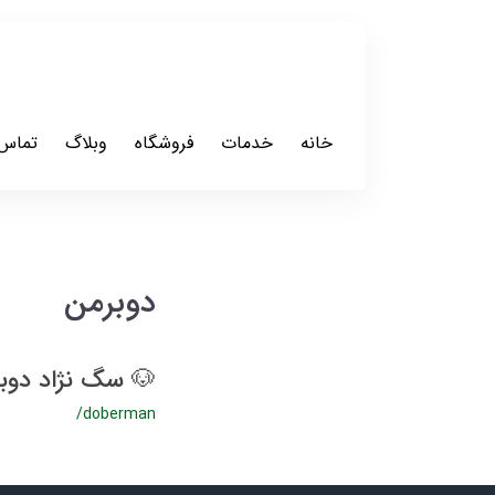
خانه
خدمات
فروشگاه
وبلاگ
تماس 
دوبرمن
🐶 سگ نژاد دوبرمن (Doberman) : وفادار،
/doberman