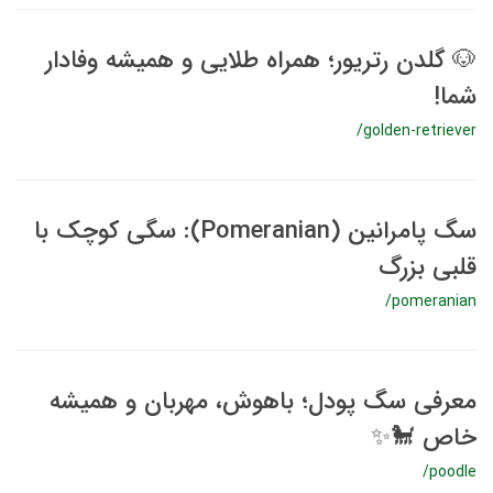
🐶 گلدن رتریور؛ همراه طلایی و همیشه وفادار
شما!
/golden-retriever
سگ پامرانین (Pomeranian): سگی کوچک با
قلبی بزرگ
/pomeranian
معرفی سگ پودل؛ باهوش، مهربان و همیشه
خاص 🐩✨
/poodle