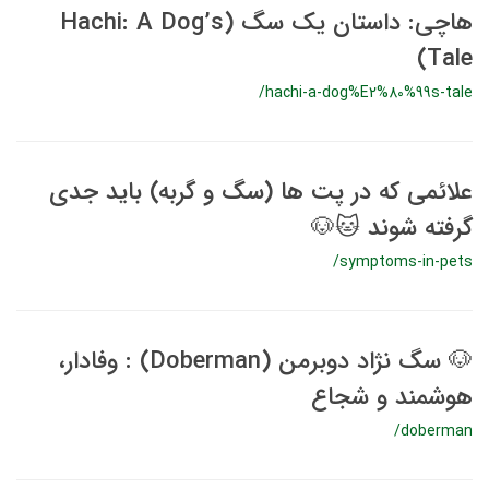
هاچی: داستان یک سگ (Hachi: A Dog’s
Tale)
/hachi-a-dog%E2%80%99s-tale
علائمی که در پت ها (سگ و گربه) باید جدی
گرفته شوند 🐱🐶
/symptoms-in-pets
🐶 سگ نژاد دوبرمن (Doberman) : وفادار،
هوشمند و شجاع
/doberman