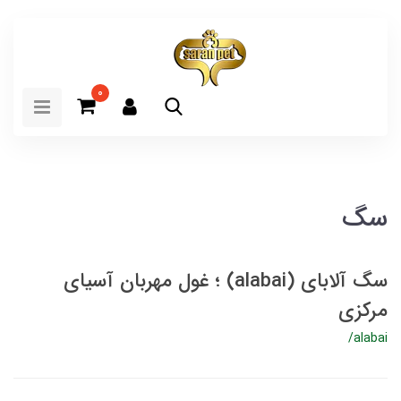
0
سگ
سگ آلابای (alabai) ؛ غول مهربان آسیای
مرکزی
/alabai