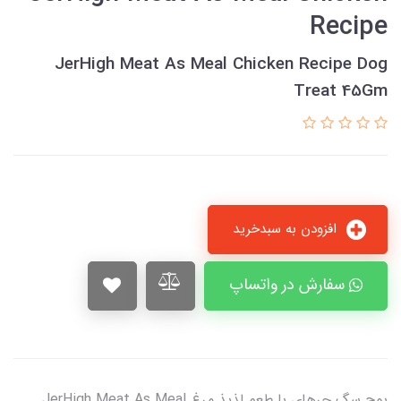
Recipe
JerHigh Meat As Meal Chicken Recipe Dog
Treat 45Gm
افزودن به سبدخرید
سفارش در واتساپ
پوچ سگ جرهای با طعم لذیذ مرغ JerHigh Meat As Meal