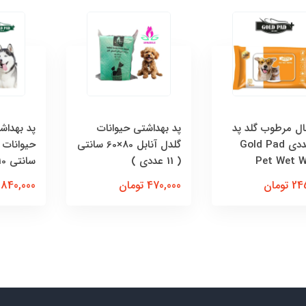
ل مرطوب گلد پد
پد بهداشتی حیوانات
پد بهداش
50 عددی Gold Pad
گلدل آنابل 80×60 سانتی
Pet Wet W
( 11 عددی )
سانتی 10 عددی
تومان
470,000 تومان
840,000 تومان