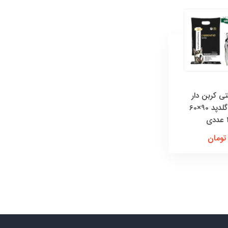
تی کربن دار
حیوانات گلدپد 90×60