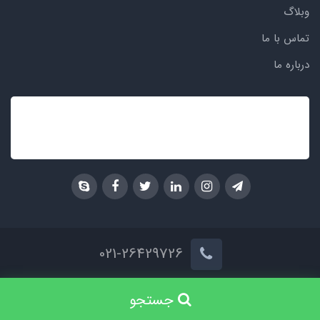
وبلاگ
تماس با ما
درباره ما
021-26429726
ساخت سایت توسط
پرتال
جستجو