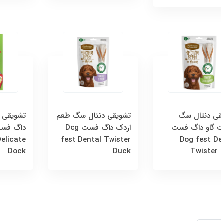
قی دنتال سگ
تشویقی دنتال سگ طعم
تشویقی 
 گاو داگ فست
اردک داگ فست Dog
داگ فست
elicate
fest Dental Twister
Dog fest D
Dock
Duck
Twister 