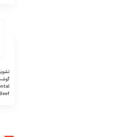
تشوی
گوشت
ental
Beef