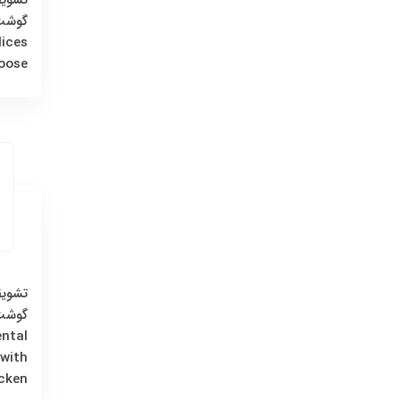
گوشت
lices
oose
تشویق
گوشت
ental
 with
cken