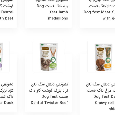
 غاز داگ فست
بره داگ فست Dog
گوشت گا
 Dental
fest lamb
Dog fest Meat S
ith beef
medallions
with g
ی دنتال سگ بالغ
تشویقی دنتال سگ بالغ
تشویقی د
 مرغ داگ فست
نژاد بزرگ گوشت گاو داگ
نژاد بزر
Dog fest D
فست Dog fest
er Duck
Dental Twister Beef
Chewy roll
chi