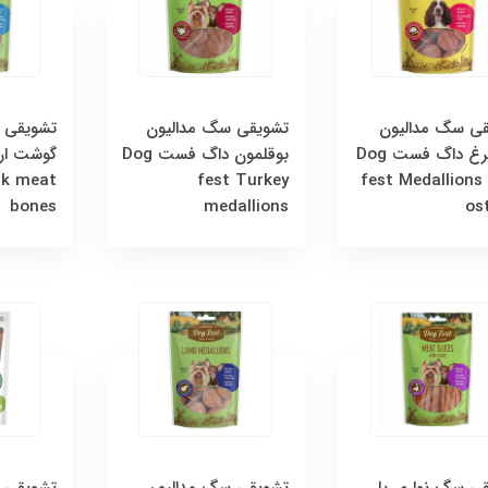
ی سگ مدالیون
تشویقی سگ مدالیون
تشویقی 
شترمرغ داگ فست Dog
بوقلمون داگ فست Dog
گوشت ار
ck meat
fest Turkey
fest Medallions
bones
medallions
os
ی سگ نواری با
تشویقی سگ مدالیون
تشویقی د