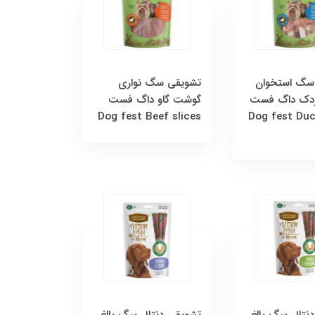
سگ استخوان‌
تشویقی سگ نواری
دک داگ فست
گوشت گاو داگ فست
Dog fest Beef slices
Dog fest Du
نتال سگ بالغ
تشویقی دنتال سگ بالغ