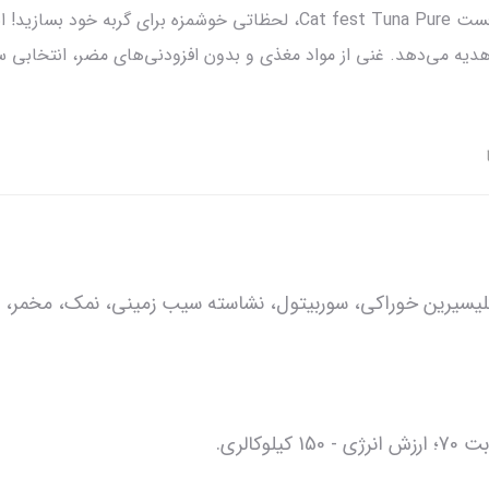
با تشویقی گربه سوسیس مغزدار نرم ماهی تن کت فست Cat fest Tuna Pure، لح
هدیه می‌دهد. غنی از مواد مغذی و بدون افزودنی‌های مضر، انتخابی سا
رین خوراکی، سوربیتول، نشاسته سیب زمینی، نمک، مخمر، سوربات پتاسی