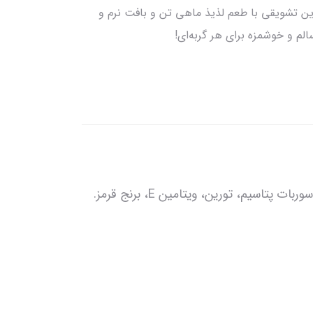
ظاتی خوشمزه برای گربه خود بسازید! این تشویقی با طعم لذیذ ماهی تن و بافت نرم و
لم و خوشمزه برای هر گربه‌ای!
م، تورین، ویتامین E، برنج قرمز.