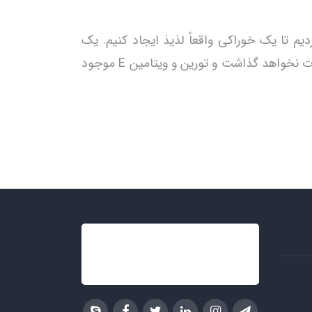
م تا یک خوراکی واقعاً لذیذ ایجاد کنیم. یک
خوراکی طبیعی ساخته شده از گوشت واقعی همراه با طعم درخشان پوره ظریف ماهی تن، هیچ گربه‌ای را بی‌تفاوت نخواهد گذاشت و تورین و ویتامین E موجود