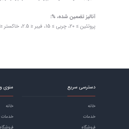
آنالیز تضمین شده، %:
پروتئین ≥ 20، چربی ≥ 15، فیبر ≤ 2.5، خاکستر ≤ 4، رطوبت ≤ 10.
دسترسی سریع
منوی و
خانه
خانه
خدمات
خدمات
فروشگاه
فروشگاه