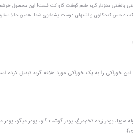
شویقی بالشتی مغزدار گربه طعم گوشت گاو کت فست! این محصول خوشمزه 
‌کننده حس کنجکاوی و اشتهای دوست پشمالوی شما. همین حالا سفارش د
 این خوراکی را به یک خوراکی مورد علاقه گربه تبدیل کرده اس
وله سویا، پودر زرده تخم‌مرغ، پودر گوشت گاو، پودر میگو، پودر 
ی).