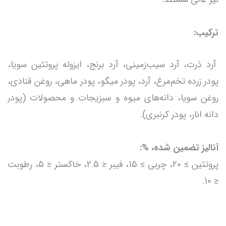
ترکیب:
آرد ذرت، آرد سیب‌زمینی، آرد برنج، ایزوله پروتئین سویا،
پودر زرده تخم‌مرغ، آرد، پودر میگو، پودر ماهی، روغن قنادی،
روغن سویا، دانه‌های میوه و سبزیجات و محصولات (پودر
دانه انار، پودر کرنبری).
آنالیز تضمین شده، %:
پروتئین ≥ 20، چربی ≥ 15، فیبر ≤ 2.5، خاکستر ≤ 5، رطوبت
≤ 10.