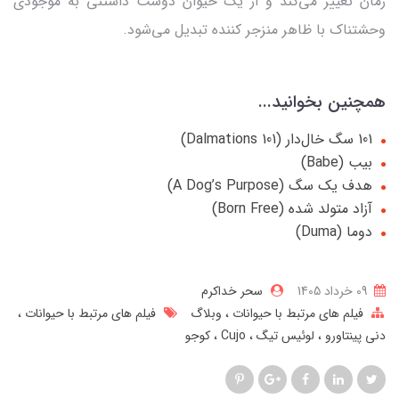
زمان تغییر می‌کند و از یک حیوان دوست‌ داشتنی به موجودی
وحشتناک با ظاهر منزجر کننده‌ تبدیل می‌شود.
همچنین بخوانید...
101 سگ خال‌دار (101 Dalmations)
بیب (Babe)
هدف یک سگ (A Dog’s Purpose)
آزاد متولد شده (Born Free)
دوما (Duma)
09 خرداد 1405
سحر خداکرم
فیلم های مرتبط با حیوانات
وبلاگ
فیلم های مرتبط با حیوانات
دنی پینتاورو
لوئیس تیگ
Cujo
کوجو