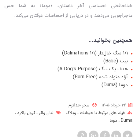
خداحافظی احساسی آخر داستان، «دوما» به شما حس
ماجراجویی می‌دهد و در دریایی از احساسات غرقتان می‌کند.
همچنین بخوانید...
101 سگ خال‌دار (101 Dalmations)
بیب (Babe)
هدف یک سگ (A Dog’s Purpose)
آزاد متولد شده (Born Free)
دوما (Duma)
24 خرداد 1405
سحر خداکرم
فیلم های مرتبط با حیوانات
وبلاگ
امان واکر
کرول بالارد
Duma
دوما