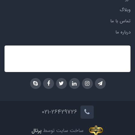
وبلاگ
تماس با ما
درباره ما
021-26429726
ساخت سایت توسط
پرتال