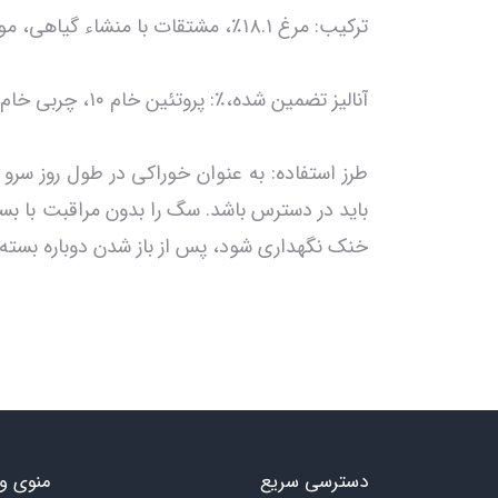
ترکیب: مرغ ۱۸.۱٪، مشتقات با منشاء گیاهی، مواد معدنی، نگهدارنده طبیعی.
آنالیز تضمین شده،٪: پروتئین خام ۱۰، چربی خام ۸، فیبر خام ۱.۵، خاکستر خام ۴، رطوبت ۱۵
باید در دسترس باشد. سگ را بدون مراقبت با بس
خنک نگهداری شود، پس از باز شدن دوباره بسته‌ب
دسترسی سریع
منوی و