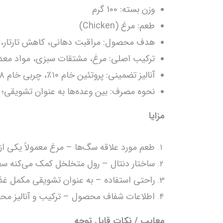
وزن بسته: 100 گرم
طعم: مرغ (Chicken)
هدف محصول: مراقبت دهانی، کاهش تارتار، ت
ترکیب اصلی: مرغ، مشتقات سبزی، مواد معدن
آنالیز تضمینی: پروتئین خام ۱۰٪، چربی خام ۸٪، فیبر ۱.۵٪، رطوبت حدود ۱۵٪
نحوه مصرف: بین وعده‌ها به عنوان تشویقی؛ ح
مزایا
طعم مورد علاقه سگ‌ها – مرغ معمولاً یکی ا
ساختار دنتال – رول متخلخل کمک می‌کنه سطح
راحتی استفاده – به عنوان تشویقی مکمل غذ
اطلاعات شفاف محصول – ترکیب و آنالیز محص
معایب / نکات قابل توجه