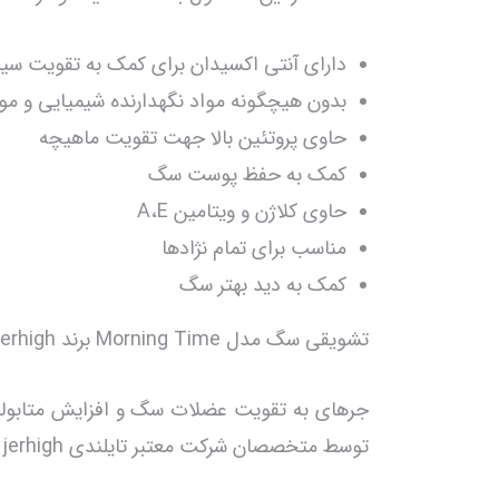
دارای آنتی اکسیدان برای کمک به تقویت سی
بدون هیچگونه مواد نگهدارنده شیمیایی و مو
حاوی پروتئین بالا جهت تقویت ماهیچه
کمک به حفظ پوست سگ
حاوی کلاژن و ویتامین A،E
مناسب برای تمام نژادها
کمک به دید بهتر سگ
تشویقی سگ مدل Morning Time برند Jerhigh جرهای 50 گرمی! در ادامه به معرفی این محصول جذاب میپردازیم، باما همراه باشید.
توسط متخصصان شرکت معتبر تایلندی jerhigh تولید شده است. این محصول کاملا بهداشتی، یک جایزه مغذی برای سگ مورد علاقه شماست.