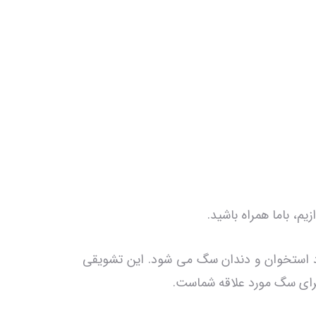
ک می کند و حاوی ویتامین D3 می باشد که سبب بهبود استخوان و دندان سگ می شود. این تشویقی