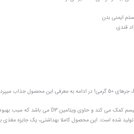
ستم ایمنی بدن
اد قندی
جرهای به تقویت عضلات سگ و افزایش متابولیسم کم