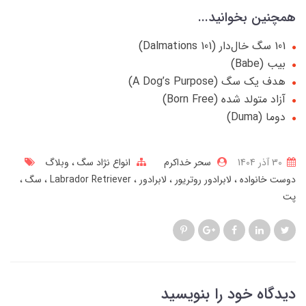
همچنین بخوانید...
101 سگ خال‌دار (101 Dalmations)
بیب (Babe)
هدف یک سگ (A Dog’s Purpose)
آزاد متولد شده (Born Free)
دوما (Duma)
30 آذر 1404
سحر خداکرم
انواع نژاد سگ
وبلاگ
دوست خانواده
لابرادور روتریور
لابرادور
Labrador Retriever
سگ
پت
دیدگاه خود را بنویسید