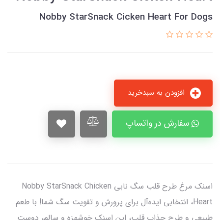
Nobby StarSnack Cicken Heart For Dogs
افزودن به سبدخرید
سفارش در واتساپ
اسنک مرغ طرح قلب سگ نابی Nobby StarSnack Chicken
Heart، انتخابی ایده‌آل برای پرورش و تقویت سگ شما! با طعم
طبیعی و طرح جذاب قلب، این اسنک خوشمزه و سالم، دوست