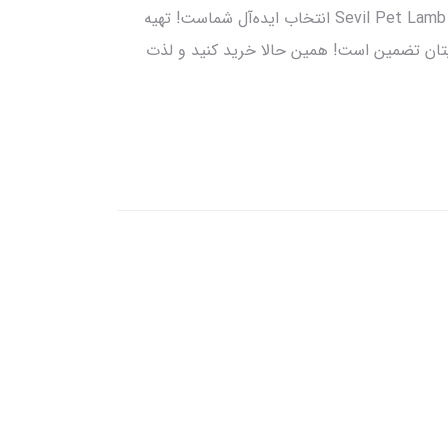
آیا به دنبال یک میان‌وعده سالم و خوشمزه برای سگ دوست‌داشتنی‌تان هستید؟ تشویقی سگ سویل پت مدل Sevil Pet Lamb Ear Snack انتخاب ایده‌آل شماست! تهیه
تان تضمین است! همین حالا خرید کنید و لذت