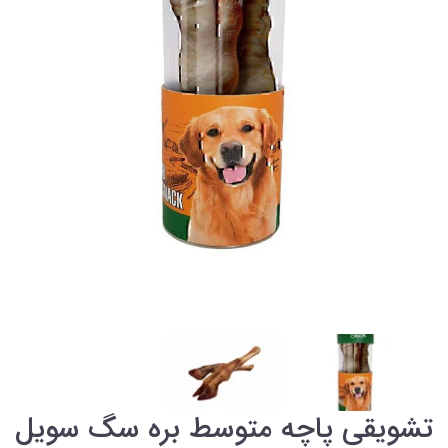
تشویقی پاچه متوسط بره سگ سویل