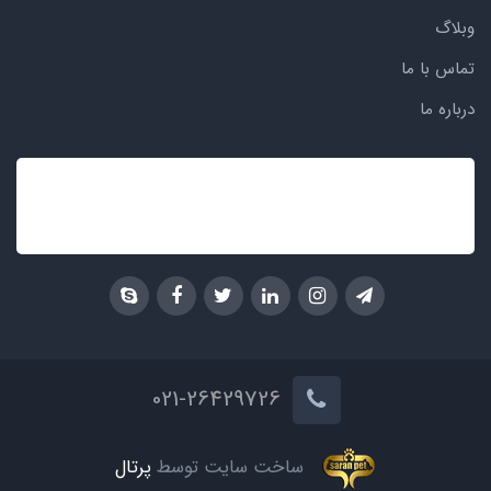
وبلاگ
تماس با ما
درباره ما
021-26429726
ساخت سایت توسط
پرتال