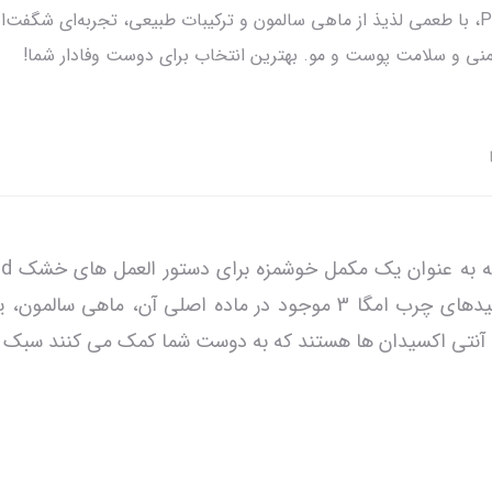
کنسرو غذای سگ تیست آف د وایلد Pacific Stream، با طعمی لذیذ از ماهی سالمون و ترکیبات طبیعی
Stream با ماهی سالمون در سس، به لطف اسیدهای چرب امگا 3 موجود در 
 آنتی اکسیدان ها هستند که به دوست شما کمک می کنند سبک ز