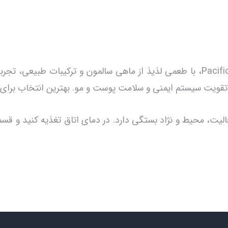
کنسرو غذای سگ تیست آف د وایلد Pacific Stream، با طعمی لذیذ از ماهی سالمون و 
یت، محیط و نژاد بستگی دارد. در دمای اتاق تغذیه کنید و قسمت