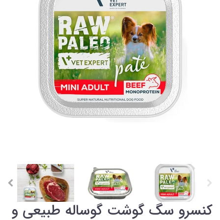
کنسرو سگ گوشت گوساله طبیعی و