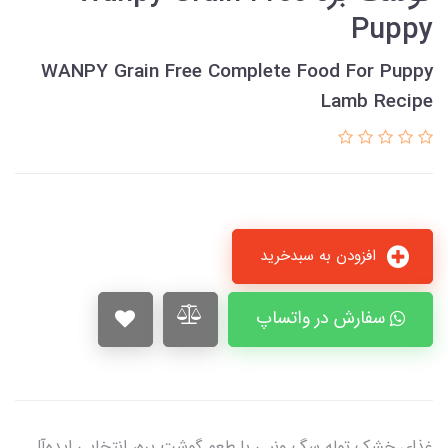
Puppy
WANPY Grain Free Complete Food For Puppy
Lamb Recipe
افزودن به سبدخرید
سفارش در واتساپ
غذای خشک توله سگ ونپی با طعم گوشت بره، انتخابی ایده‌آل